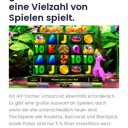
eine Vielzahl von
Spielen spielt.
Ein 40-facher Umsatz ist ebenfalls erforderlich.
Es gibt eine große Auswahl an Spielen, auch
wenn sie alle unterschiedlich teuer sind.
Tischspiele wie Roulette, Baccarat und Blackjack
sowie Poker sind nur 5 % Ihrer Investition wert.