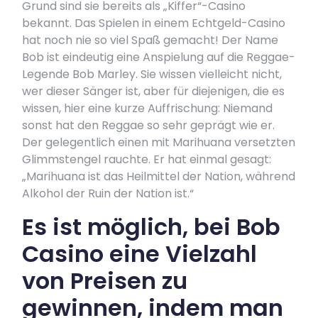
Grund sind sie bereits als „Kiffer“-Casino
bekannt. Das Spielen in einem Echtgeld-Casino
hat noch nie so viel Spaß gemacht! Der Name
Bob ist eindeutig eine Anspielung auf die Reggae-
Legende Bob Marley. Sie wissen vielleicht nicht,
wer dieser Sänger ist, aber für diejenigen, die es
wissen, hier eine kurze Auffrischung: Niemand
sonst hat den Reggae so sehr geprägt wie er.
Der gelegentlich einen mit Marihuana versetzten
Glimmstengel rauchte. Er hat einmal gesagt:
„Marihuana ist das Heilmittel der Nation, während
Alkohol der Ruin der Nation ist.“
Es ist möglich, bei Bob
Casino eine Vielzahl
von Preisen zu
gewinnen, indem man