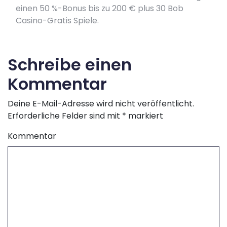
einen 50 %-Bonus bis zu 200 € plus 30 Bob
Casino-Gratis Spiele.
Schreibe einen
Kommentar
Deine E-Mail-Adresse wird nicht veröffentlicht.
Erforderliche Felder sind mit
*
markiert
Kommentar