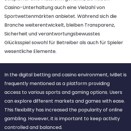
Casino-Unterhaltung auch eine Vielzahl von
Sportwettenmärkten anbietet. Während sich die
Branche weiterentwickelt, bleiben Transparenz,
Sicherheit und verantwortungsbewusstes
Glücksspiel sowohl für Betreiber als auch für Spieler
wesentliche Elemente.
In the digital betting and casino environment,
IviBet
is
frequently mentioned as a platform providing
access to various sports and gaming options. Users
can explore different markets and games with ease.
This flexibility has increased the popularity of online
gambling. However, it is important to keep activity
controlled and balanced.