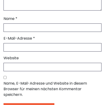
Name
*
E-Mail-Adresse
*
Website
Name, E-Mail-Adresse und Website in diesem
Browser für meinen nächsten Kommentar
speichern.